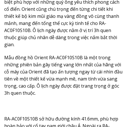
biệt phù hợp với những quý ông yêu thích phong cách
cổ điển. Orient cũng chú trọng đến từng chi tiết khi
thiết kế bộ kim mũi giáo mạ vàng đồng vô cùng thanh
mảnh, mang đến tổng thể cực kỳ tinh tế cho RA-
AC0F10S10B. Ô lịch ngày được nằm ở vị trí 3h quen
thuộc giúp chủ nhân dễ dàng trong việc nắm bắt thời
gian.
Mẫu
đồng hồ Orient
RA-AC0F10S10B là một trong
những phiên bản gây tiếng vang lớn nhất của hãng với
cỗ máy của Orient đã tạo ấn tượng ngay từ cái nhìn đầu
tiên về một thiết kế vừa mạnh mẽ, nam tính vừa sang
trọng, cao cấp. Ô lịch ngày được đặt trang trọng ở góc
3h quen thuộc.
RA-AC0F10S10B sở hữu đường kính 41.6mm, phù hợp
hoàn hảo với cổ tay nam giới châu Á. Ngoài ra RA-