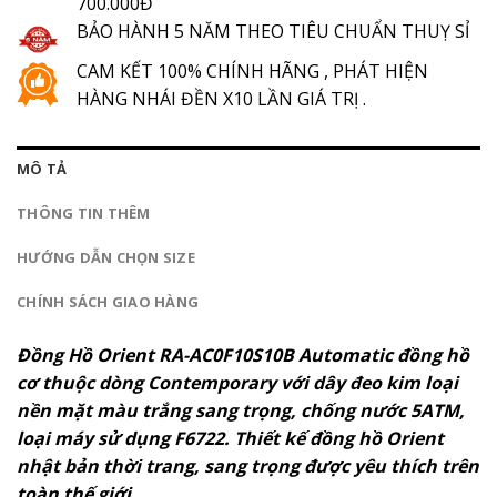
700.000Đ
BẢO HÀNH 5 NĂM THEO TIÊU CHUẨN THUỴ SỈ
CAM KẾT 100% CHÍNH HÃNG , PHÁT HIỆN
HÀNG NHÁI ĐỀN X10 LẦN GIÁ TRỊ .
MÔ TẢ
THÔNG TIN THÊM
HƯỚNG DẪN CHỌN SIZE
CHÍNH SÁCH GIAO HÀNG
Đồng Hồ Orient RA-AC0F10S10B
Automatic đồng hồ
cơ thuộc dòng Contemporary với dây đeo kim loại
nền mặt màu trắng sang trọng, chống nước 5ATM,
loại máy sử dụng F6722. Thiết kế đồng hồ Orient
nhật bản thời trang, sang trọng được yêu thích trên
toàn thế giới.