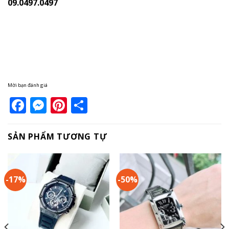
09.0497.0497
Mời bạn đánh giá
Facebook
Messenger
Pinterest
Share
SẢN PHẨM TƯƠNG TỰ
-17%
-50%