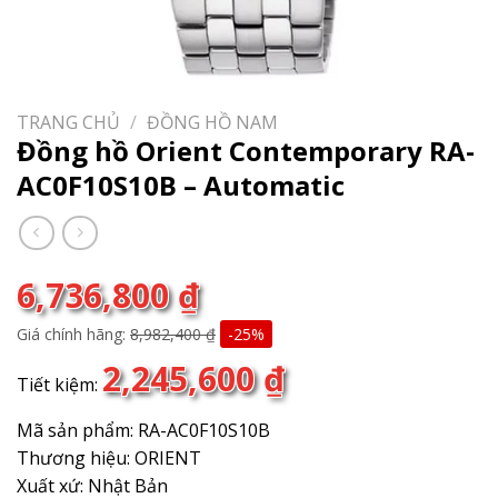
TRANG CHỦ
/
ĐỒNG HỒ NAM
Đồng hồ Orient Contemporary RA-
AC0F10S10B – Automatic
6,736,800
₫
Giá chính hãng:
8,982,400
₫
-25%
2,245,600
₫
Tiết kiệm:
Mã sản phẩm: RA-AC0F10S10B
Thương hiệu: ORIENT
Xuất xứ: Nhật Bản