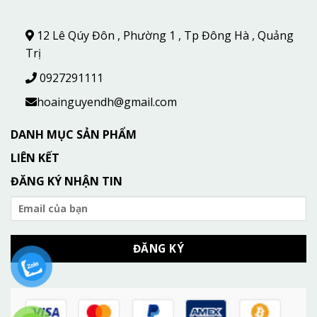
12 Lê Qúy Đôn , Phường 1 , Tp Đông Hà , Quảng
Trị
0927291111
hoainguyendh@gmail.com
DANH MỤC SẢN PHẨM
LIÊN KẾT
ĐĂNG KÝ NHẬN TIN