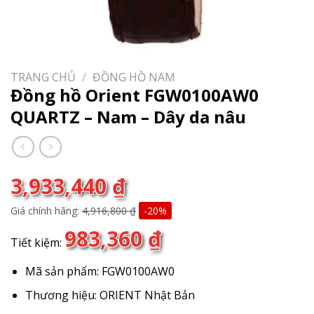
TRANG CHỦ
/
ĐỒNG HỒ NAM
Đồng hồ Orient FGW0100AW0
QUARTZ – Nam – Dây da nâu
3,933,440
₫
Giá chính hãng:
4,916,800
₫
-20%
983,360
₫
Tiết kiệm:
Mã sản phẩm: FGW0100AW0
Thương hiệu: ORIENT Nhật Bản