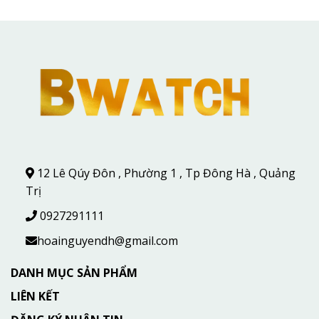
12 Lê Qúy Đôn , Phường 1 , Tp Đông Hà , Quảng
Trị
0927291111
hoainguyendh@gmail.com
DANH MỤC SẢN PHẨM
LIÊN KẾT