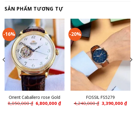
SẢN PHẨM TƯƠNG TỰ
-16%
-20%
Orient Caballero rose Gold
FOSSIL FS5279
Giá
Giá
Giá
Giá
8,050,000
₫
6,800,000
₫
4,240,000
₫
3,390,000
₫
gốc
hiện
gốc
hiệ
là:
tại
là:
tại
8,050,000 ₫.
là:
4,240,000 ₫.
là:
6,800,000 ₫.
3,39
00 ₫.