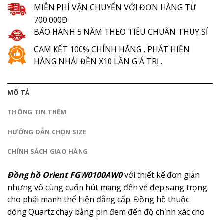
MIỄN PHÍ VẬN CHUYỂN VỚI ĐƠN HÀNG TỪ
700.000Đ
BẢO HÀNH 5 NĂM THEO TIÊU CHUẨN THUỴ SỈ
CAM KẾT 100% CHÍNH HÃNG , PHÁT HIỆN
HÀNG NHÁI ĐỀN X10 LẦN GIÁ TRỊ .
MÔ TẢ
THÔNG TIN THÊM
HƯỚNG DẪN CHỌN SIZE
CHÍNH SÁCH GIAO HÀNG
Đồng hồ Orient
FGW0100AW0
với thiết kế đơn giản
nhưng vô cùng cuốn hút mang đến vẻ đẹp sang trọng
cho phái mạnh thể hiện đẳng cấp. Đồng hồ thuộc
dòng Quartz chạy bằng pin đem đến độ chính xác cho