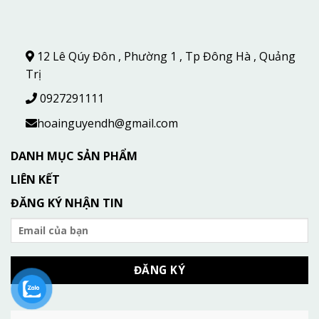
12 Lê Qúy Đôn , Phường 1 , Tp Đông Hà , Quảng
Trị
0927291111
hoainguyendh@gmail.com
DANH MỤC SẢN PHẨM
LIÊN KẾT
ĐĂNG KÝ NHẬN TIN