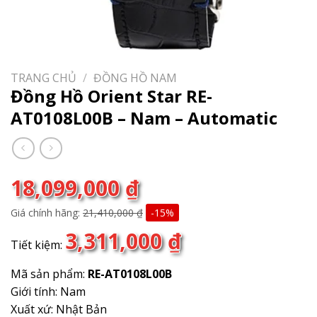
TRANG CHỦ
/
ĐỒNG HỒ NAM
Đồng Hồ Orient Star RE-
AT0108L00B – Nam – Automatic
18,099,000
₫
Giá chính hãng:
21,410,000
₫
-15%
3,311,000
₫
Tiết kiệm:
Mã sản phẩm:
RE-AT0108L00B
Giới tính: Nam
Xuất xứ: Nhật Bản