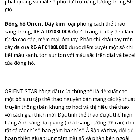
phát quang và mặt số phụ dự trữ năng lượng trong 50
giờ.
Đồng hồ Orient Dây kim loại
phong cách thể thao
sang trọng,
RE-AT0108L00B
được trang bị dây đeo làm
từ da cao cấp, mềm mại, ôm tay. Phần chỉ khâu tay trên
dây da của
RE-AT0108L00B
được điểm xuyết một số chi
tiết màu xanh, ton sur ton với màu sắc trên dial và bezel
của đồng hồ.
ORIENT STAR hàng đầu của chúng tôi là đề xuất cho
một bộ sưu tập thể thao nguyên bản mang các kỹ thuật
truyền thống (bán khung cơ học) và thị hiếu thể thao
với cách giải thích mới. Đặc tính thể thao được thể hiện
bằng Ánh sáng dạ quang (phát sáng cường độ cao) cho
tất cả các chỉ số bao gồm ba chỉ số Ả Rập và thay đổi độ
hoàn thiện giữa trung tâm mặt số và phần bên ngoài