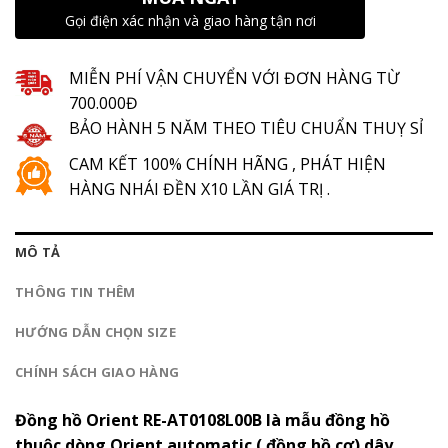
Gọi điện xác nhận và giao hàng tận nơi
MIỄN PHÍ VẬN CHUYỂN VỚI ĐƠN HÀNG TỪ
700.000Đ
BẢO HÀNH 5 NĂM THEO TIÊU CHUẨN THUỴ SỈ
CAM KẾT 100% CHÍNH HÃNG , PHÁT HIỆN
HÀNG NHÁI ĐỀN X10 LẦN GIÁ TRỊ .
MÔ TẢ
THÔNG TIN THÊM
HƯỚNG DẪN CHỌN SIZE
CHÍNH SÁCH GIAO HÀNG
Đồng hồ Orient RE-AT0108L00B
là mẫu đồng hồ
thuộc dòng Orient automatic ( đồng hồ cơ) dây