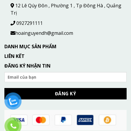
12 Lê Qúy Đôn , Phường 1 , Tp Đông Hà , Quảng
Trị
0927291111
hoainguyendh@gmail.com
DANH MỤC SẢN PHẨM
LIÊN KẾT
ĐĂNG KÝ NHẬN TIN