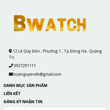
12 Lê Qúy Đôn , Phường 1 , Tp Đông Hà , Quảng
Trị
0927291111
hoainguyendh@gmail.com
DANH MỤC SẢN PHẨM
LIÊN KẾT
ĐĂNG KÝ NHẬN TIN