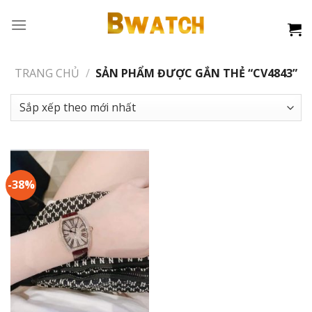
Skip
to
content
TRANG CHỦ
/
SẢN PHẨM ĐƯỢC GẮN THẺ “CV4843”
-38%