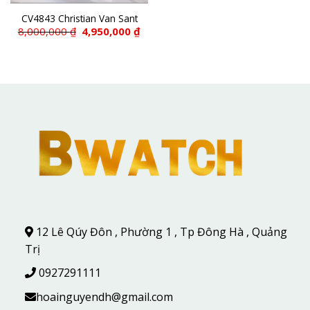
CV4843 Christian Van Sant
Giá
Giá
8,000,000
₫
4,950,000
₫
gốc
hiện
là:
tại
8,000,000 ₫.
là:
4,950,000 ₫.
12 Lê Qúy Đôn , Phường 1 , Tp Đông Hà , Quảng
Trị
0927291111
hoainguyendh@gmail.com