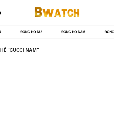
0
U
ĐỒNG HỒ NỮ
ĐỒNG HỒ NAM
ĐỒNG
HẺ “GUCCI NAM”