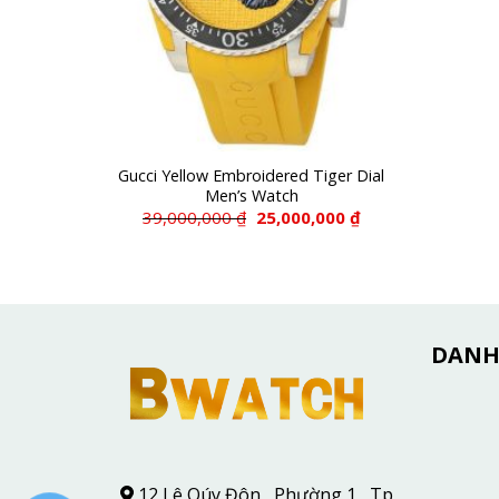
Gucci Yellow Embroidered Tiger Dial
Men’s Watch
Giá
Giá
39,000,000
₫
25,000,000
₫
gốc
hiện
là:
tại
39,000,000 ₫.
là:
25,000,000 ₫.
DANH
12 Lê Qúy Đôn , Phường 1 , Tp