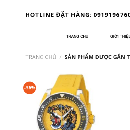
Skip
to
HOTLINE ĐẶT HÀNG: 091919676
content
TRANG CHỦ
GIỚI THIỆ
TRANG CHỦ
/
SẢN PHẨM ĐƯỢC GẮN T
-36%