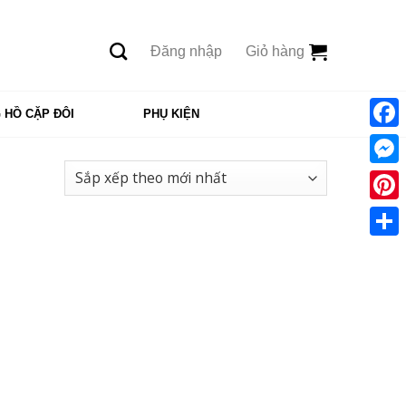
Đăng nhập
Giỏ hàng
 HỒ CẶP ĐÔI
PHỤ KIỆN
Face
Mess
Pinte
Shar