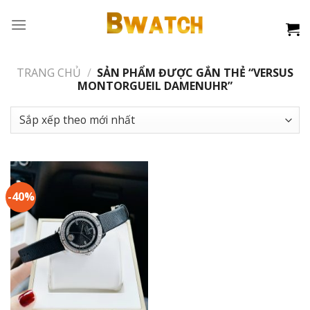
Skip
to
content
TRANG CHỦ
/
SẢN PHẨM ĐƯỢC GẮN THẺ “VERSUS
MONTORGUEIL DAMENUHR”
-40%