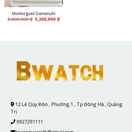
Montorgueil Damenuhr
Giá
Giá
8,600,000
₫
5,200,000
₫
gốc
hiện
là:
tại
8,600,000 ₫.
là:
5,200,000 ₫.
12 Lê Qúy Đôn , Phường 1 , Tp Đông Hà , Quảng
Trị
0927291111
hoainguyendh@gmail.com