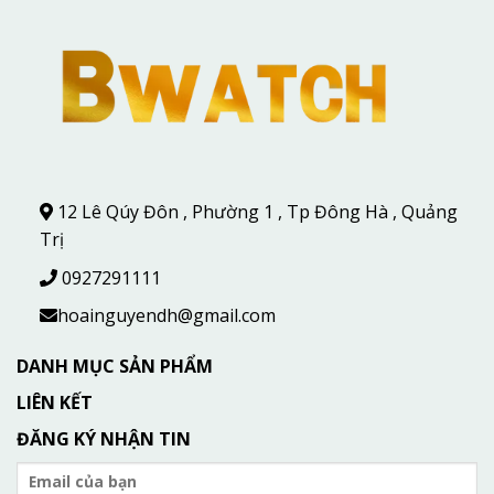
12 Lê Qúy Đôn , Phường 1 , Tp Đông Hà , Quảng
Trị
0927291111
hoainguyendh@gmail.com
DANH MỤC SẢN PHẨM
LIÊN KẾT
ĐĂNG KÝ NHẬN TIN