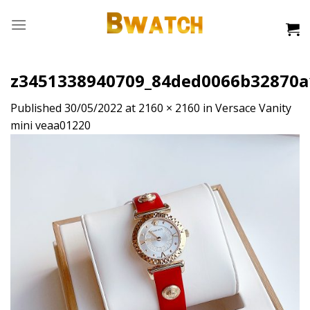
Skip
to
content
z3451338940709_84ded0066b32870a
Published
30/05/2022
at
2160 × 2160
in
Versace Vanity
mini veaa01220