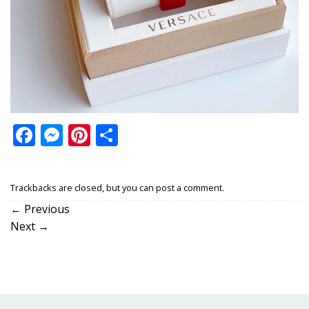
Facebook
Messenger
Pinterest
Share
Trackbacks are closed, but you can
post a comment
.
←
Previous
Next
→