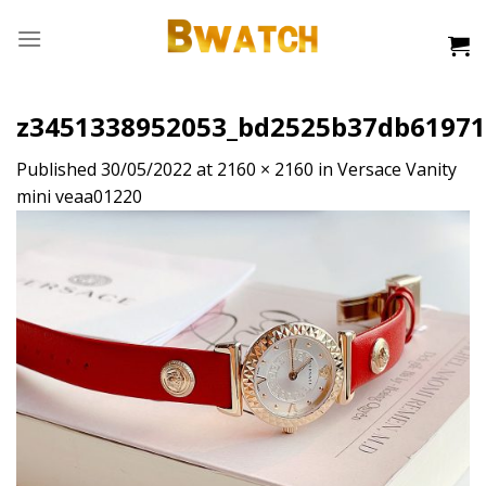
Skip
to
content
z3451338952053_bd2525b37db61971
Published
30/05/2022
at
2160 × 2160
in
Versace Vanity
mini veaa01220