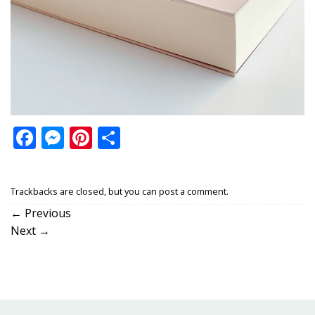
Facebook
Messenger
Pinterest
Share
Trackbacks are closed, but you can
post a comment
.
←
Previous
Next
→