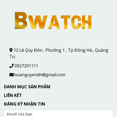
12 Lê Qúy Đôn , Phường 1 , Tp Đông Hà , Quảng
Trị
0927291111
hoainguyendh@gmail.com
DANH MỤC SẢN PHẨM
LIÊN KẾT
ĐĂNG KÝ NHẬN TIN