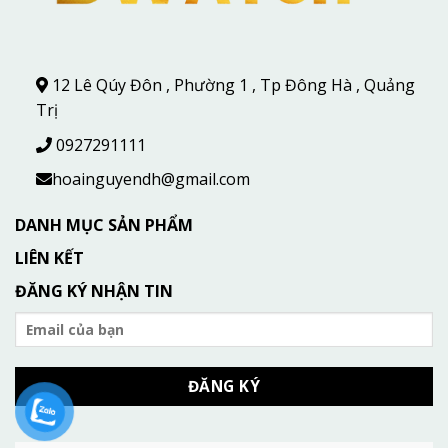
12 Lê Qúy Đôn , Phường 1 , Tp Đông Hà , Quảng
Trị
0927291111
hoainguyendh@gmail.com
DANH MỤC SẢN PHẨM
LIÊN KẾT
ĐĂNG KÝ NHẬN TIN