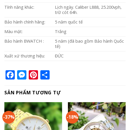
Tính năng khác:
Lịch ngày. Caliber L888, 25.200vph,
trữ cót 64h.
Bảo hành chính hãng:
5 năm quốc tế
Màu mặt:
Trắng
Bảo hành BWATCH :
5 năm (đã bao gồm Bảo hành Quốc
tế)
Xuất xứ thương hiệu:
ĐỨC
Facebook
Messenger
Pinterest
Share
SẢN PHẨM TƯƠNG TỰ
-37%
-18%