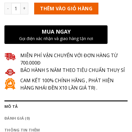
Số lượng
THÊM VÀO GIỎ HÀNG
MUA NGAY
Gọi điện xác nhận và giao hàng tận nơi
MIỄN PHÍ VẬN CHUYỂN VỚI ĐƠN HÀNG TỪ
700.000Đ
BẢO HÀNH 5 NĂM THEO TIÊU CHUẨN THUỴ SỈ
CAM KẾT 100% CHÍNH HÃNG , PHÁT HIỆN
HÀNG NHÁI ĐỀN X10 LẦN GIÁ TRỊ .
MÔ TẢ
ĐÁNH GIÁ (0)
THÔNG TIN THÊM