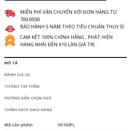
MIỄN PHÍ VẬN CHUYỂN VỚI ĐƠN HÀNG TỪ
700.000Đ
BẢO HÀNH 5 NĂM THEO TIÊU CHUẨN THUỴ SỈ
CAM KẾT 100% CHÍNH HÃNG , PHÁT HIỆN
HÀNG NHÁI ĐỀN X10 LẦN GIÁ TRỊ .
MÔ TẢ
ĐÁNH GIÁ (0)
THÔNG TIN THÊM
HƯỚNG DẪN CHỌN SIZE
CHÍNH SÁCH GIAO HÀNG
Mã sản phẩm
SK163PL