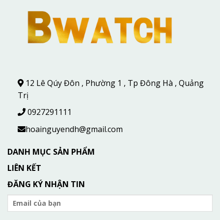
12 Lê Qúy Đôn , Phường 1 , Tp Đông Hà , Quảng
Trị
0927291111
hoainguyendh@gmail.com
DANH MỤC SẢN PHẨM
LIÊN KẾT
ĐĂNG KÝ NHẬN TIN