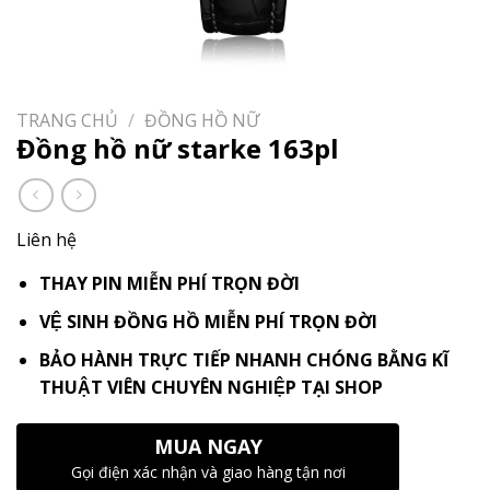
TRANG CHỦ
/
ĐỒNG HỒ NỮ
Đồng hồ nữ starke 163pl
Liên hệ
THAY PIN MIỄN PHÍ TRỌN ĐỜI
VỆ SINH ĐỒNG HỒ MIỄN PHÍ TRỌN ĐỜI
BẢO HÀNH TRỰC TIẾP NHANH CHÓNG BẰNG KĨ
THUẬT VIÊN CHUYÊN NGHIỆP TẠI SHOP
MUA NGAY
Gọi điện xác nhận và giao hàng tận nơi