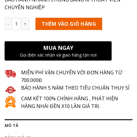
CHUYÊN NGHIỆP
Số lượng
THÊM VÀO GIỎ HÀNG
MUA NGAY
Gọi điện xác nhận và giao hàng tận nơi
MIỄN PHÍ VẬN CHUYỂN VỚI ĐƠN HÀNG TỪ
700.000Đ
BẢO HÀNH 5 NĂM THEO TIÊU CHUẨN THUỴ SỈ
CAM KẾT 100% CHÍNH HÃNG , PHÁT HIỆN
HÀNG NHÁI ĐỀN X10 LẦN GIÁ TRỊ .
MÔ TẢ