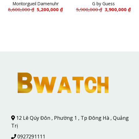
Montorgueil Damenuhr
G by Guess
Giá
Giá
Giá
Giá
8,600,000
₫
5,200,000
₫
5,900,000
₫
3,900,000
₫
gốc
hiện
gốc
hiệ
á
là:
tại
là:
tại
ện
8,600,000 ₫.
là:
5,900,000 ₫.
là:
5,200,000 ₫.
3,90
150,000 ₫.
12 Lê Qúy Đôn , Phường 1 , Tp Đông Hà , Quảng
Trị
0927291111