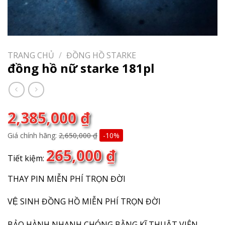
TRANG CHỦ
/
ĐỒNG HỒ STARKE
đồng hồ nữ starke 181pl
2,385,000
₫
Giá chính hãng:
2,650,000
₫
-10%
265,000
₫
Tiết kiệm:
THAY PIN MIỄN PHÍ TRỌN ĐỜI
VỆ SINH ĐỒNG HỒ MIỄN PHÍ TRỌN ĐỜI
BẢO HÀNH NHANH CHÓNG BẰNG KĨ THUẬT VIÊN