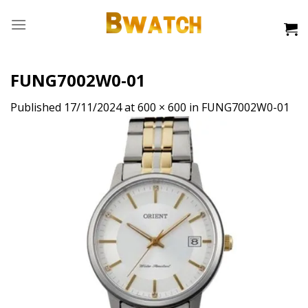
Skip
to
content
FUNG7002W0-01
Published
17/11/2024
at
600 × 600
in
FUNG7002W0-01