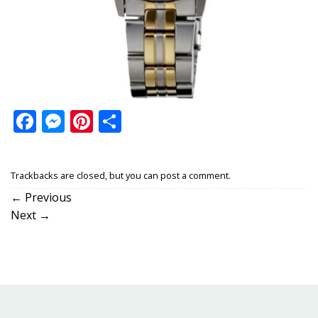
Facebook
Messenger
Pinterest
Share
Trackbacks are closed, but you can
post a comment
.
←
Previous
Next
→