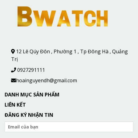
12 Lê Qúy Đôn , Phường 1 , Tp Đông Hà , Quảng
Trị
0927291111
hoainguyendh@gmail.com
DANH MỤC SẢN PHẨM
LIÊN KẾT
ĐĂNG KÝ NHẬN TIN