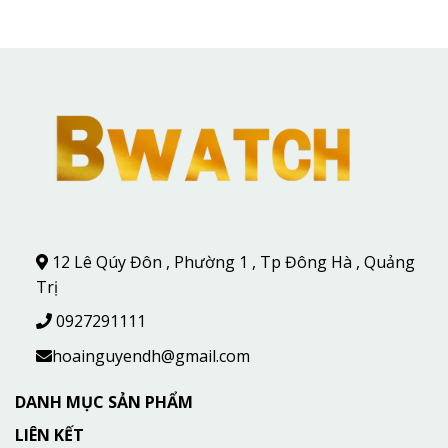
12 Lê Qúy Đôn , Phường 1 , Tp Đông Hà , Quảng
Trị
0927291111
hoainguyendh@gmail.com
DANH MỤC SẢN PHẨM
LIÊN KẾT