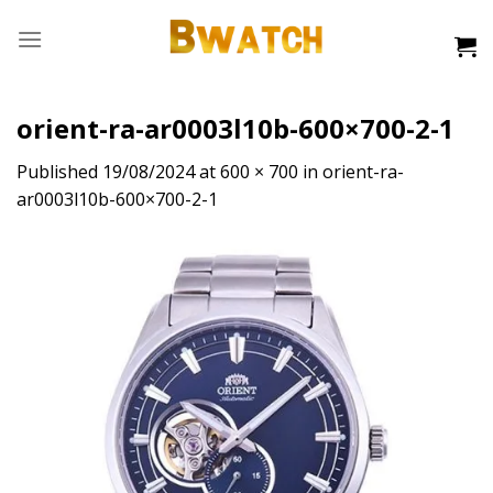
Skip
to
content
orient-ra-ar0003l10b-600×700-2-1
Published
19/08/2024
at
600 × 700
in
orient-ra-
ar0003l10b-600×700-2-1