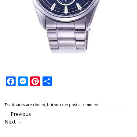
Facebook
Messenger
Pinterest
Share
Trackbacks are closed, but you can
post a comment
.
←
Previous
Next
→